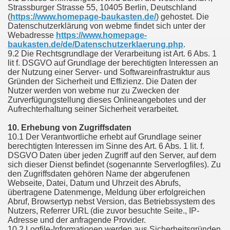
Strassburger Strasse 55, 10405 Berlin, Deutschland
(
https://www.homepage-baukasten.de/
) gehostet. Die
Datenschutzerklärung von webme findet sich unter der
Webadresse
https://www.homepage-
baukasten.de/de/Datenschutzerklaerung.php
.
9.2 Die Rechtsgrundlage der Verarbeitung ist Art. 6 Abs. 1
lit f. DSGVO auf Grundlage der berechtigten Interessen an
der Nutzung einer Server- und Softwareinfrastruktur aus
Gründen der Sicherheit und Effizienz. Die Daten der
Nutzer werden von webme nur zu Zwecken der
Zurverfügungstellung dieses Onlineangebotes und der
Aufrechterhaltung seiner Sicherheit verarbeitet.
10. Erhebung von Zugriffsdaten
10.1 Der Verantwortliche erhebt auf Grundlage seiner
berechtigten Interessen im Sinne des Art. 6 Abs. 1 lit. f.
DSGVO Daten über jeden Zugriff auf den Server, auf dem
sich dieser Dienst befindet (sogenannte Serverlogfiles). Zu
den Zugriffsdaten gehören Name der abgerufenen
Webseite, Datei, Datum und Uhrzeit des Abrufs,
übertragene Datenmenge, Meldung über erfolgreichen
Abruf, Browsertyp nebst Version, das Betriebssystem des
Nutzers, Referrer URL (die zuvor besuchte Seite., IP-
Adresse und der anfragende Provider.
10.2 Logfile-Informationen werden aus Sicherheitsgründen