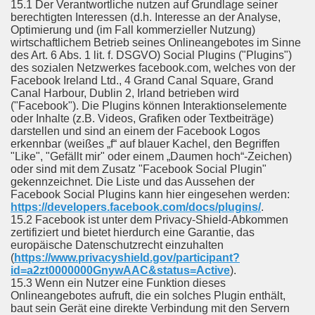
15.1 Der Verantwortliche nutzen auf Grundlage seiner
berechtigten Interessen (d.h. Interesse an der Analyse,
Optimierung und (im Fall kommerzieller Nutzung)
wirtschaftlichem Betrieb seines Onlineangebotes im Sinne
des Art. 6 Abs. 1 lit. f. DSGVO) Social Plugins ("Plugins")
des sozialen Netzwerkes facebook.com, welches von der
Facebook Ireland Ltd., 4 Grand Canal Square, Grand
Canal Harbour, Dublin 2, Irland betrieben wird
("Facebook"). Die Plugins können Interaktionselemente
oder Inhalte (z.B. Videos, Grafiken oder Textbeiträge)
darstellen und sind an einem der Facebook Logos
erkennbar (weißes „f“ auf blauer Kachel, den Begriffen
"Like", "Gefällt mir" oder einem „Daumen hoch“-Zeichen)
oder sind mit dem Zusatz "Facebook Social Plugin"
gekennzeichnet. Die Liste und das Aussehen der
Facebook Social Plugins kann hier eingesehen werden:
https://developers.facebook.com/docs/plugins/
.
15.2 Facebook ist unter dem Privacy-Shield-Abkommen
zertifiziert und bietet hierdurch eine Garantie, das
europäische Datenschutzrecht einzuhalten
(
https://www.privacyshield.gov/participant?
id=a2zt0000000GnywAAC&status=Active
).
15.3 Wenn ein Nutzer eine Funktion dieses
Onlineangebotes aufruft, die ein solches Plugin enthält,
baut sein Gerät eine direkte Verbindung mit den Servern